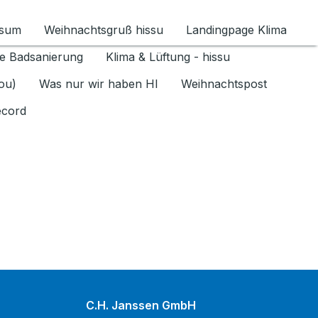
ssum
Weihnachtsgruß hissu
Landingpage Klima
ür Datenschutz 1.6.2026 umschalten
e Badsanierung
Klima & Lüftung - hissu
jou)
Was nur wir haben HI
Weihnachtspost
ecord
C.H. Janssen GmbH