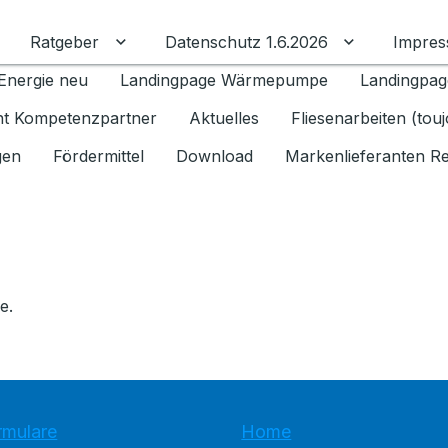
Ratgeber
Datenschutz 1.6.2026
Impre
Untermenü für Ratgeber umschalten
Untermenü f
Energie neu
Landingpage Wärmepumpe
Landingpag
ant Kompetenzpartner
Aktuelles
Fliesenarbeiten (tou
gen
Fördermittel
Download
Markenlieferanten R
e.
rmulare
Home