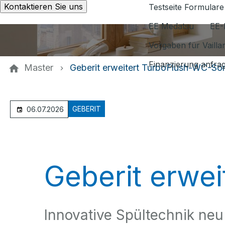
Kontaktieren Sie uns
Testseite Formulare
EE Medatsu
EE-
Vorgaben für Vaill
Finanzierung anfra
Master
Geberit erweitert TurboFlush-WC-Sor
GEBERIT
06.07.2026
Geberit erwe
Innovative Spültechnik ne