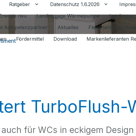
Ratgeber
Datenschutz 1.6.2026
Impre
Untermenü für Ratgeber umschalten
Untermenü f
Energie neu
Landingpage Wärmepumpe
Landingpag
ant Kompetenzpartner
Aktuelles
Fliesenarbeiten (tou
gen
Fördermittel
Download
Markenlieferanten R
timent
itert TurboFlush
u auch für WCs in eckigem Design