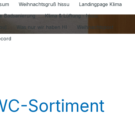
ssum
Weihnachtsgruß hissu
Landingpage Klima
ür Datenschutz 1.6.2026 umschalten
e Badsanierung
Klima & Lüftung - hissu
jou)
Was nur wir haben HI
Weihnachtspost
ecord
-WC-Sortiment