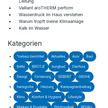
Leitung
Vaillant aroTHERM perform
Wasserdruck im Haus verstehen
Warum tropft meine Klimaanlage
Kalk im Wasser
Kategorien
°celseo berichtet
Aktuelles
Axor
Bad
Bette
BRÖTJE
burgbad
Danfoss
Design
Förderung
GEBERIT
GROHE
hansgrohe
Heizung
Kampagnenbeitrag
Klima
Komfort & Hygiene
Lifestyle
Marken & Produkte
Photovoltaik
REHAU