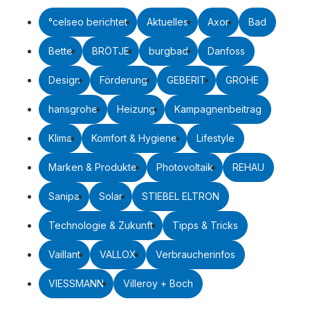
°celseo berichtet
Aktuelles
Axor
Bad
Bette
BRÖTJE
burgbad
Danfoss
Design
Förderung
GEBERIT
GROHE
hansgrohe
Heizung
Kampagnenbeitrag
Klima
Komfort & Hygiene
Lifestyle
Marken & Produkte
Photovoltaik
REHAU
Sanipa
Solar
STIEBEL ELTRON
Technologie & Zukunft
Tipps & Tricks
Vaillant
VALLOX
Verbraucherinfos
VIESSMANN
Villeroy + Boch