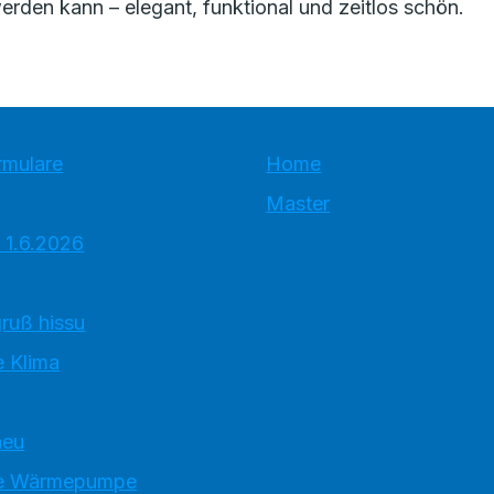
rden kann – elegant, funktional und zeitlos schön.
rmulare
Home
Master
 1.6.2026
ruß hissu
 Klima
neu
e Wärmepumpe