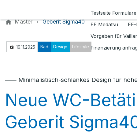
Kontaktieren Sie uns
Testseite Formulare
Master
Geberit Sigma40
EE Medatsu
EE-
Vorgaben für Vaill
Bad
Design
Lifestyle
19.11.2025
Finanzierung anfra
⸺ Minimalistisch-schlankes Design für hoh
Neue WC-Betäti
Geberit Sigma4