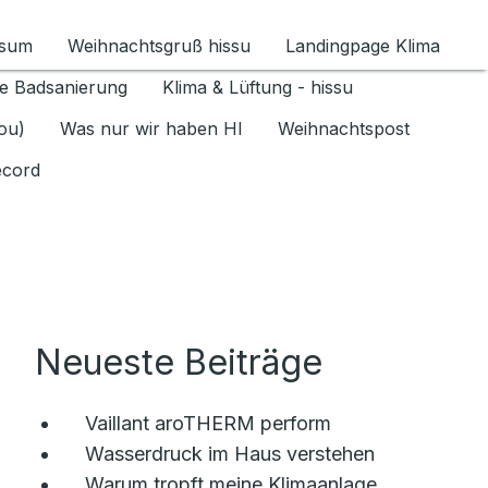
ssum
Weihnachtsgruß hissu
Landingpage Klima
ür Datenschutz 1.6.2026 umschalten
e Badsanierung
Klima & Lüftung - hissu
jou)
Was nur wir haben HI
Weihnachtspost
ecord
Neueste Beiträge
Vaillant aroTHERM perform
Wasserdruck im Haus verstehen
Warum tropft meine Klimaanlage