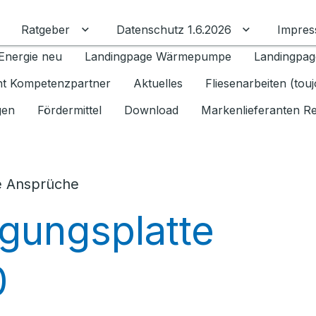
Ratgeber
Datenschutz 1.6.2026
Impre
Untermenü für Ratgeber umschalten
Untermenü f
Energie neu
Landingpage Wärmepumpe
Landingpag
ant Kompetenzpartner
Aktuelles
Fliesenarbeiten (tou
gen
Fördermittel
Download
Markenlieferanten R
e Ansprüche
gungsplatte
0