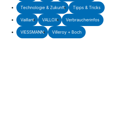
Technologie & Zukunft
Tipps & Tricks
Vaillant
VALLOX
Verbraucherinfos
VIESSMANN
Villeroy + Boch