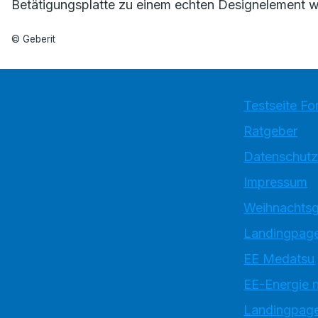
Betätigungsplatte zu einem echten Designelement we
© Geberit
Testseite Fo
Ratgeber
Datenschutz
Impressum
Weihnachtsg
Landingpage
EE Medatsu
EE-Energie 
Landingpag