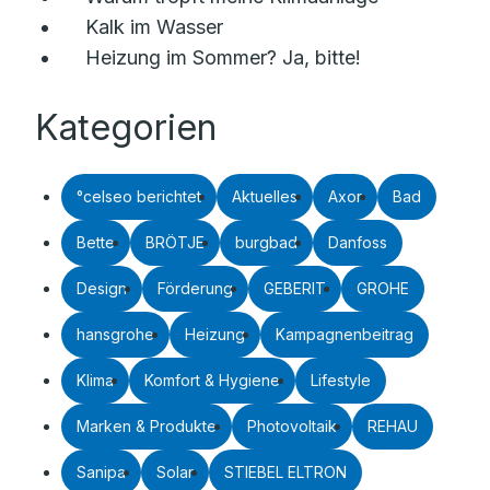
Kalk im Wasser
Heizung im Sommer? Ja, bitte!
Kategorien
°celseo berichtet
Aktuelles
Axor
Bad
Bette
BRÖTJE
burgbad
Danfoss
Design
Förderung
GEBERIT
GROHE
hansgrohe
Heizung
Kampagnenbeitrag
Klima
Komfort & Hygiene
Lifestyle
Marken & Produkte
Photovoltaik
REHAU
Sanipa
Solar
STIEBEL ELTRON