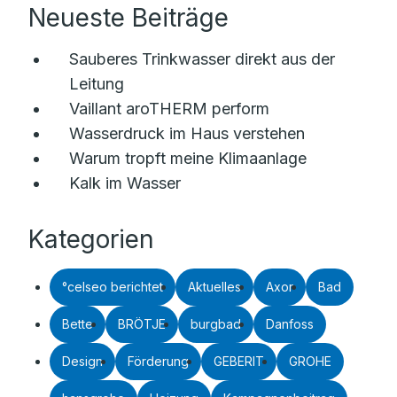
Neueste Beiträge
Sauberes Trinkwasser direkt aus der
Leitung
Vaillant aroTHERM perform
Wasserdruck im Haus verstehen
Warum tropft meine Klimaanlage
Kalk im Wasser
Kategorien
°celseo berichtet
Aktuelles
Axor
Bad
Bette
BRÖTJE
burgbad
Danfoss
Design
Förderung
GEBERIT
GROHE