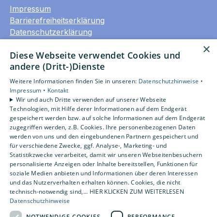
Impressum
Barrierefreiheitserklärung
Datenschutzerklärung
AGB
×
Diese Webseite verwendet Cookies und
andere (Dritt-)Dienste
Unsere Bereiche
Privatkunden
Weitere Informationen finden Sie in unseren:
Datenschutzhinweise •
Gewerbekunden
Impressum •
Kontakt
Wir und auch Dritte verwenden auf unserer Webseite
Karriere
Technologien, mit Hilfe derer Informationen auf dem Endgerät
Unternehmen
gespeichert werden bzw. auf solche Informationen auf dem Endgerät
Kontakt
zugegriffen werden, z.B. Cookies. Ihre personenbezogenen Daten
werden von uns und den eingebundenen Partnern gespeichert und
für verschiedene Zwecke, ggf. Analyse-, Marketing- und
Statistikzwecke verarbeitet, damit wir unseren Webseitenbesuchern
Um externe HTML-Inhalte anzuzeigen, benötigen
personalisierte Anzeigen oder Inhalte bereitstellen, Funktionen für
wir Ihre Einwilligung.
soziale Medien anbieten und Informationen über deren Interessen
Weitere Informationen finden Sie in unserer
und das Nutzerverhalten erhalten können. Cookies, die nicht
Datenschutzerklärung.
technisch-notwendig sind,... HIER KLICKEN ZUM WEITERLESEN
Datenschutzhinweise
NOTWENDIGE COOKIES
PERFORMANCE
Cookie-Einstellungen öffnen