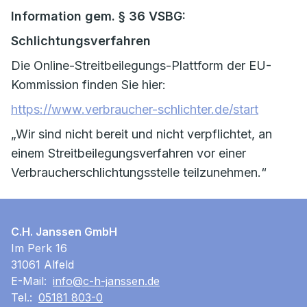
Information gem. § 36 VSBG:
Schlichtungsverfahren
Die Online-Streitbeilegungs-Plattform der EU-
Kommission finden Sie hier:
https://www.verbraucher-schlichter.de/start
„Wir sind nicht bereit und nicht verpflichtet, an
einem Streitbeilegungsverfahren vor einer
Verbraucherschlichtungsstelle teilzunehmen.“
C.H. Janssen GmbH
Im Perk 16
31061 Alfeld
E-Mail:
info@c-h-janssen.de
Tel.:
05181 803-0