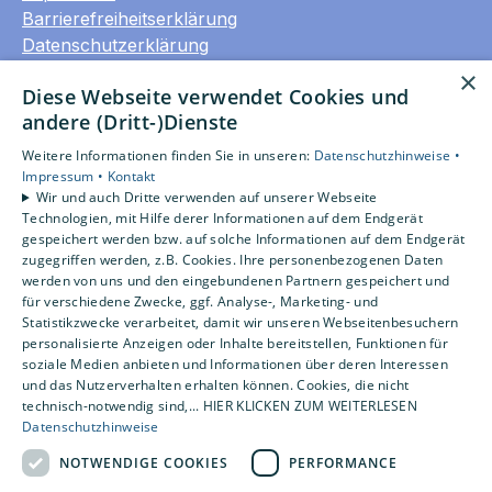
Barrierefreiheitserklärung
Datenschutzerklärung
AGB
×
Diese Webseite verwendet Cookies und
andere (Dritt-)Dienste
Unsere Bereiche
Privatkunden
Weitere Informationen finden Sie in unseren:
Datenschutzhinweise •
Gewerbekunden
Impressum •
Kontakt
Wir und auch Dritte verwenden auf unserer Webseite
Karriere
Technologien, mit Hilfe derer Informationen auf dem Endgerät
Unternehmen
gespeichert werden bzw. auf solche Informationen auf dem Endgerät
Kontakt
zugegriffen werden, z.B. Cookies. Ihre personenbezogenen Daten
werden von uns und den eingebundenen Partnern gespeichert und
für verschiedene Zwecke, ggf. Analyse-, Marketing- und
Statistikzwecke verarbeitet, damit wir unseren Webseitenbesuchern
Um externe HTML-Inhalte anzuzeigen, benötigen
personalisierte Anzeigen oder Inhalte bereitstellen, Funktionen für
wir Ihre Einwilligung.
soziale Medien anbieten und Informationen über deren Interessen
Weitere Informationen finden Sie in unserer
und das Nutzerverhalten erhalten können. Cookies, die nicht
Datenschutzerklärung.
technisch-notwendig sind,... HIER KLICKEN ZUM WEITERLESEN
Datenschutzhinweise
NOTWENDIGE COOKIES
PERFORMANCE
Cookie-Einstellungen öffnen