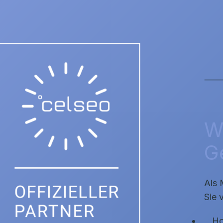
⸻ s
Wi
G
Als 
Sie 
Ho