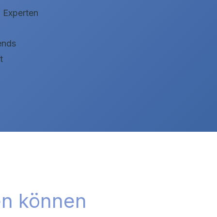
 Experten
ends
t
sen können