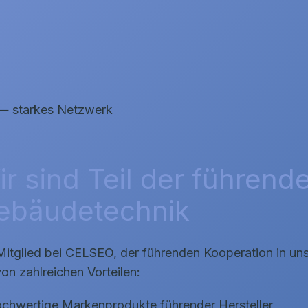
tarkes Netzwerk
r sind Teil der führend
ebäudetechnik
Mitglied bei CELSEO, der führenden Kooperation in unse
von zahlreichen Vorteilen:
chwertige Markenprodukte führender Hersteller