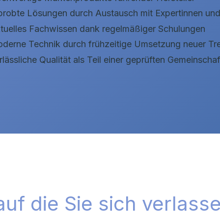
probte Lösungen durch Austausch mit Expertinnen und
tuelles Fachwissen dank regelmäßiger Schulungen
derne Technik durch frühzeitige Umsetzung neuer Tr
rlässliche Qualität als Teil einer geprüften Gemeinschaf
 auf die Sie sich verlas