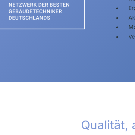
Er
Ak
Mo
Ve
Qualität,