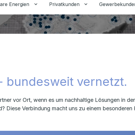
are Energien
Privatkunden
Gewerbekunde
Untermenü für Erneuerbare Energien ums
Untermenü für Priva
Untermenü für Ratgeber umschalten
- bundesweit vernetzt.
rtner vor Ort, wenn es um nachhaltige Lösungen in de
d? Diese Verbindung macht uns zu einem besonderen Par