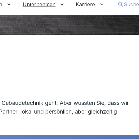
n
Unternehmen
Karriere
Suche
chalten
tkunden umschalten
Untermenü für Gewerbekunden umschalten
Untermenü für Unternehmen um
Untermenü für 
r Gebäudetechnik geht. Aber wussten Sie, dass wir
tner: lokal und persönlich, aber gleichzeitig