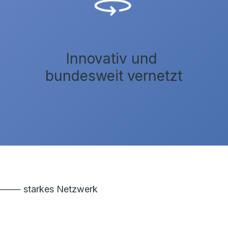
Innovativ und
bundesweit vernetzt
⸻ starkes Netzwerk