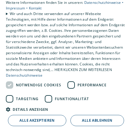
Weitere Informationen finden Sie in unseren:
Datenschutzhinweise •
250.000+
Impressum •
Kontakt
Wir und auch Dritte verwenden auf unserer Webseite
Technologien, mit Hilfe derer Informationen auf dem Endgerät
Projekte weltweit realisiert
gespeichert werden bzw. auf solche Informationen auf dem Endgerät
zugegriffen werden, z.B. Cookies. Ihre personenbezogenen Daten
werden von uns und den eingebundenen Partnern gespeichert und
für verschiedene Zwecke, ggf. Analyse-, Marketing- und
Statistikzwecke verarbeitet, damit wir unseren Webseitenbesuchern
personalisierte Anzeigen oder Inhalte bereitstellen, Funktionen für
kostenlos
soziale Medien anbieten und Informationen über deren Interessen
und das Nutzerverhalten erhalten können. Cookies, die nicht
technisch-notwendig sind,... HIER KLICKEN ZUM WEITERLESEN
Updates & neue Features
Datenschutzhinweise
NOTWENDIGE COOKIES
PERFORMANCE
TARGETING
FUNKTIONALITÄT
DETAILS ANZEIGEN
ALLE AKZEPTIEREN
ALLE ABLEHNEN