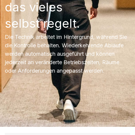
das vieles
selbst regelt.
Die Technik arbeitet im Hintergrund, während Sie
die Kontrolle behalten. Wiederkehrende Abläufe
werden automatisch ausgeführt und können
jederzeit an veränderte Betriebszeiten, Räume
oder Anforderungen angepasst werden.