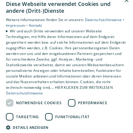
×
Diese Webseite verwendet Cookies und
andere (Dritt-)Dienste
Weitere Informationen finden Sie in unseren:
Datenschutzhinweise •
Impressum •
Kontakt
Wir und auch Dritte verwenden auf unserer Webseite
Technologien, mit Hilfe derer Informationen auf dem Endgerät
gespeichert werden bzw. auf solche Informationen auf dem Endgerät
zugegriffen werden, z.B. Cookies. Ihre personenbezogenen Daten
werden von uns und den eingebundenen Partnern gespeichert und
für verschiedene Zwecke, ggf. Analyse-, Marketing- und
Statistikzwecke verarbeitet, damit wir unseren Webseitenbesuchern
personalisierte Anzeigen oder Inhalte bereitstellen, Funktionen für
soziale Medien anbieten und Informationen über deren Interessen
und das Nutzerverhalten erhalten können. Cookies, die nicht
technisch-notwendig sind,... HIER KLICKEN ZUM WEITERLESEN
Datenschutzhinweise
NOTWENDIGE COOKIES
PERFORMANCE
Komfortable Reinigung mit
TARGETING
FUNKTIONALITÄT
Wasser
DETAILS ANZEIGEN