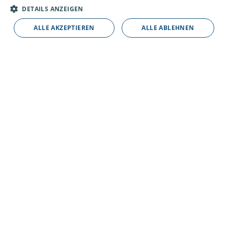
Speed Date mit Andy
DETAILS ANZEIGEN
ALLE AKZEPTIEREN
ALLE ABLEHNEN
Kundendienstmonteur SHK (m/w/d)
Der Problemlöser
Elektroniker für Gebäudetechnik
(m/w/d)
Mit Spannung kennt man sich aus
Büromanager (m/w/d)
Das Organisationstalent
Technischer Systemplaner (m/w/d)