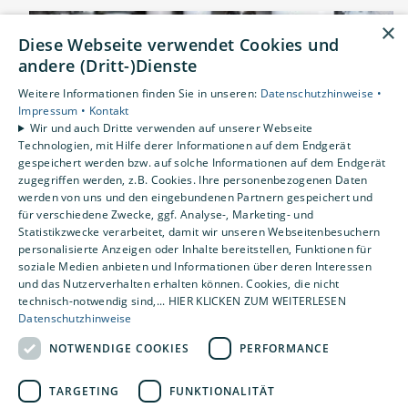
×
Diese Webseite verwendet Cookies und
andere (Dritt-)Dienste
Weitere Informationen finden Sie in unseren:
Datenschutzhinweise •
Impressum •
Kontakt
Wir und auch Dritte verwenden auf unserer Webseite
Technologien, mit Hilfe derer Informationen auf dem Endgerät
gespeichert werden bzw. auf solche Informationen auf dem Endgerät
zugegriffen werden, z.B. Cookies. Ihre personenbezogenen Daten
werden von uns und den eingebundenen Partnern gespeichert und
Andy ist Anlagenmechaniker für Sanitär,
für verschiedene Zwecke, ggf. Analyse-, Marketing- und
Statistikzwecke verarbeitet, damit wir unseren Webseitenbesuchern
Heizung und Klima mit Leib und Seele. In seinem
personalisierte Anzeigen oder Inhalte bereitstellen, Funktionen für
Job stattet er Haushalte und Betriebe mit der
soziale Medien anbieten und Informationen über deren Interessen
und das Nutzerverhalten erhalten können. Cookies, die nicht
passenden Heizungstechnik aus, baut Anlagen
technisch-notwendig sind,... HIER KLICKEN ZUM WEITERLESEN
für die Wasserver- und entsorgung, richtet
Datenschutzhinweise
moderne Bäder ein und kümmert sich um
NOTWENDIGE COOKIES
PERFORMANCE
umweltschonende Energietechnik.
TARGETING
FUNKTIONALITÄT