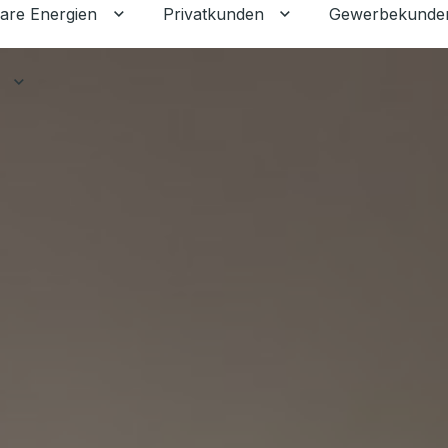
are Energien
Privatkunden
Gewerbekunde
Untermenü für Erneuerbare Energien ums
Untermenü für Priva
Untermenü für Ratgeber umschalten