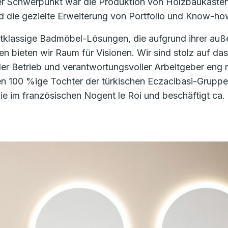
Schwerpunkt war die Produktion von Holzbaukästen u
d die gezielte Erweiterung von Portfolio und Know-ho
stklassige Badmöbel-Lösungen, die aufgrund ihrer auße
 bieten wir Raum für Visionen. Wir sind stolz auf das 
der Betrieb und verantwortungsvoller Arbeitgeber eng 
men 100 %ige Tochter der türkischen Eczacibasi-Grupp
 im französischen Nogent le Roi und beschäftigt ca. 7