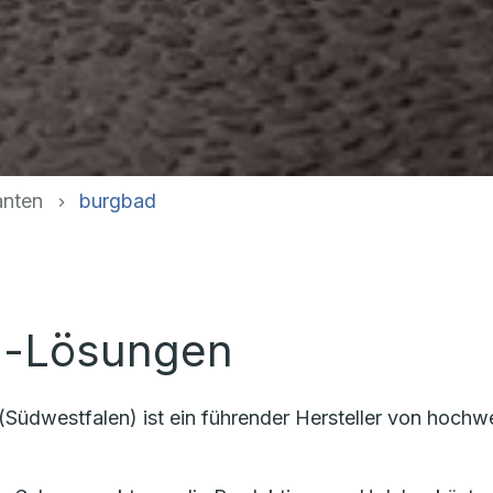
anten
burgbad
l-Lösungen
üdwestfalen) ist ein führender Hersteller von hochw