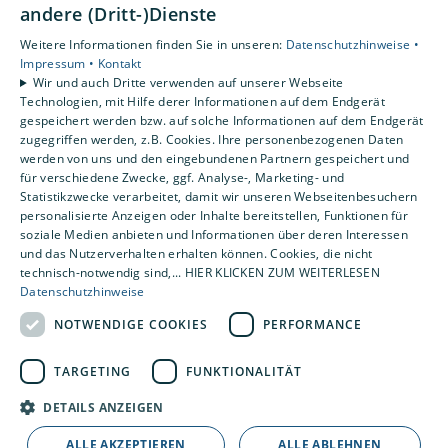
andere (Dritt-)Dienste
Unsere Bereiche
Privatkunden
Weitere Informationen finden Sie in unseren:
Datenschutzhinweise •
Gewerbekunden
Impressum •
Kontakt
Wir und auch Dritte verwenden auf unserer Webseite
Karriere
Technologien, mit Hilfe derer Informationen auf dem Endgerät
Unternehmen
gespeichert werden bzw. auf solche Informationen auf dem Endgerät
Kontakt
zugegriffen werden, z.B. Cookies. Ihre personenbezogenen Daten
werden von uns und den eingebundenen Partnern gespeichert und
für verschiedene Zwecke, ggf. Analyse-, Marketing- und
Statistikzwecke verarbeitet, damit wir unseren Webseitenbesuchern
Um externe HTML-Inhalte anzuzeigen, benötigen
personalisierte Anzeigen oder Inhalte bereitstellen, Funktionen für
wir Ihre Einwilligung.
soziale Medien anbieten und Informationen über deren Interessen
Weitere Informationen finden Sie in unserer
und das Nutzerverhalten erhalten können. Cookies, die nicht
Datenschutzerklärung.
technisch-notwendig sind,... HIER KLICKEN ZUM WEITERLESEN
Datenschutzhinweise
NOTWENDIGE COOKIES
PERFORMANCE
Cookie-Einstellungen öffnen
TARGETING
FUNKTIONALITÄT
DETAILS ANZEIGEN
ALLE AKZEPTIEREN
ALLE ABLEHNEN