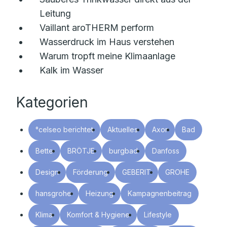
Leitung
Vaillant aroTHERM perform
Wasserdruck im Haus verstehen
Warum tropft meine Klimaanlage
Kalk im Wasser
Kategorien
°celseo berichtet
Aktuelles
Axor
Bad
Bette
BRÖTJE
burgbad
Danfoss
Design
Förderung
GEBERIT
GROHE
hansgrohe
Heizung
Kampagnenbeitrag
Klima
Komfort & Hygiene
Lifestyle