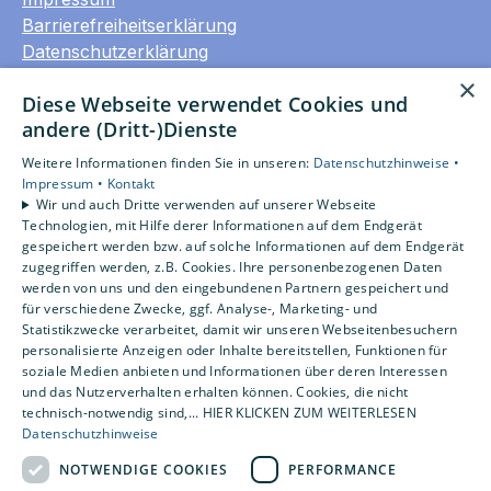
Barrierefreiheitserklärung
Datenschutzerklärung
AGB
×
Diese Webseite verwendet Cookies und
andere (Dritt-)Dienste
Unsere Bereiche
Privatkunden
Weitere Informationen finden Sie in unseren:
Datenschutzhinweise •
Gewerbekunden
Impressum •
Kontakt
Wir und auch Dritte verwenden auf unserer Webseite
Karriere
Technologien, mit Hilfe derer Informationen auf dem Endgerät
Unternehmen
gespeichert werden bzw. auf solche Informationen auf dem Endgerät
Kontakt
zugegriffen werden, z.B. Cookies. Ihre personenbezogenen Daten
werden von uns und den eingebundenen Partnern gespeichert und
für verschiedene Zwecke, ggf. Analyse-, Marketing- und
Statistikzwecke verarbeitet, damit wir unseren Webseitenbesuchern
Um externe HTML-Inhalte anzuzeigen, benötigen
personalisierte Anzeigen oder Inhalte bereitstellen, Funktionen für
wir Ihre Einwilligung.
soziale Medien anbieten und Informationen über deren Interessen
Weitere Informationen finden Sie in unserer
und das Nutzerverhalten erhalten können. Cookies, die nicht
Datenschutzerklärung.
technisch-notwendig sind,... HIER KLICKEN ZUM WEITERLESEN
Datenschutzhinweise
NOTWENDIGE COOKIES
PERFORMANCE
Cookie-Einstellungen öffnen