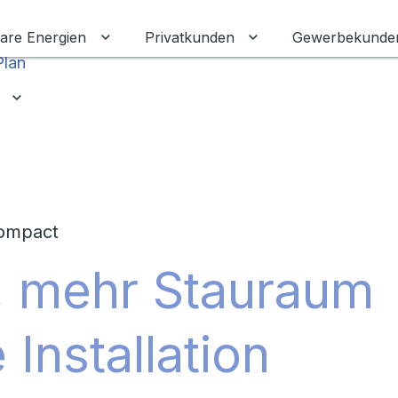
are Energien
Privatkunden
Gewerbekunde
Untermenü für Erneuerbare Energien ums
Untermenü für Priva
Plan
Untermenü für Ratgeber umschalten
Compact
, mehr Stauraum
Installation