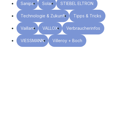
Sanipa
Solar
STIEBEL ELTRON
Technologie & Zukunft
Tipps & Tricks
Vaillant
VALLOX
Verbraucherinfos
VIESSMANN
Villeroy + Boch