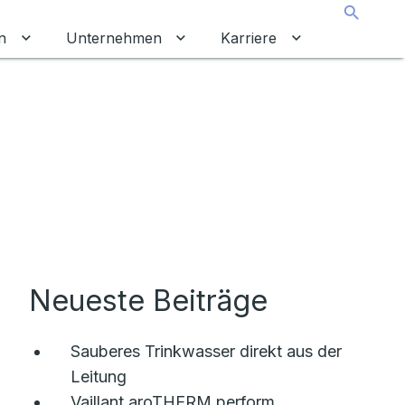
Suche
n
Unternehmen
Karriere
chalten
tkunden umschalten
Untermenü für Gewerbekunden umschalten
Untermenü für Unternehmen um
Untermenü für 
Neueste Beiträge
Sauberes Trinkwasser direkt aus der
Leitung
Vaillant aroTHERM perform