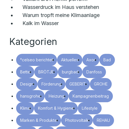
Wasserdruck im Haus verstehen
Warum tropft meine Klimaanlage
Kalk im Wasser
Kategorien
°celseo berichtet
Aktuelles
Axor
Bad
Bette
BRÖTJE
burgbad
Danfoss
Design
Förderung
GEBERIT
GROHE
hansgrohe
Heizung
Kampagnenbeitrag
Klima
Komfort & Hygiene
Lifestyle
Marken & Produkte
Photovoltaik
REHAU