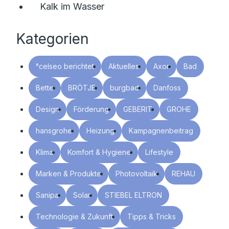
Kalk im Wasser
Kategorien
°celseo berichtet
Aktuelles
Axor
Bad
Bette
BRÖTJE
burgbad
Danfoss
Design
Förderung
GEBERIT
GROHE
hansgrohe
Heizung
Kampagnenbeitrag
Klima
Komfort & Hygiene
Lifestyle
Marken & Produkte
Photovoltaik
REHAU
Sanipa
Solar
STIEBEL ELTRON
Technologie & Zukunft
Tipps & Tricks