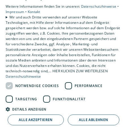
Privatkunden
Weitere Informationen finden Sie in unseren:
Datenschutzhinweise •
Gewerbekunden
Impressum •
Kontakt
Wir und auch Dritte verwenden auf unserer Webseite
Karriere
Technologien, mit Hilfe derer Informationen auf dem Endgerät
Unternehmen
gespeichert werden bzw. auf solche Informationen auf dem Endgerät
Kontakt
zugegriffen werden, z.B. Cookies. Ihre personenbezogenen Daten
werden von uns und den eingebundenen Partnern gespeichert und
für verschiedene Zwecke, ggf. Analyse-, Marketing- und
Statistikzwecke verarbeitet, damit wir unseren Webseitenbesuchern
Um externe HTML-Inhalte anzuzeigen, benötigen
personalisierte Anzeigen oder Inhalte bereitstellen, Funktionen für
wir Ihre Einwilligung.
soziale Medien anbieten und Informationen über deren Interessen
Weitere Informationen finden Sie in unserer
und das Nutzerverhalten erhalten können. Cookies, die nicht
Datenschutzerklärung.
technisch-notwendig sind,... HIER KLICKEN ZUM WEITERLESEN
Datenschutzhinweise
NOTWENDIGE COOKIES
PERFORMANCE
Cookie-Einstellungen öffnen
TARGETING
FUNKTIONALITÄT
DETAILS ANZEIGEN
ALLE AKZEPTIEREN
ALLE ABLEHNEN