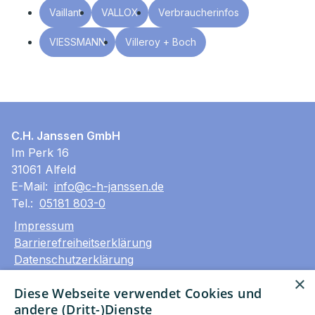
Vaillant
VALLOX
Verbraucherinfos
VIESSMANN
Villeroy + Boch
C.H. Janssen GmbH
Im Perk 16
31061 Alfeld
E-Mail:
info@c-h-janssen.de
Tel.:
05181 803-0
Impressum
Barrierefreiheitserklärung
Datenschutzerklärung
AGB
×
Diese Webseite verwendet Cookies und
andere (Dritt-)Dienste
Unsere Bereiche