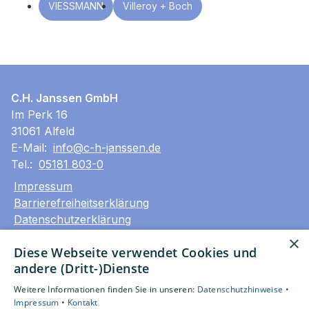
VIESSMANN
Villeroy + Boch
C.H. Janssen GmbH
Im Perk 16
31061 Alfeld
E-Mail:
info@c-h-janssen.de
Tel.:
05181 803-0
Impressum
Barrierefreiheitserklärung
Datenschutzerklärung
AGB
×
Diese Webseite verwendet Cookies und
andere (Dritt-)Dienste
Unsere Bereiche
Privatkunden
Weitere Informationen finden Sie in unseren:
Datenschutzhinweise •
Gewerbekunden
Impressum •
Kontakt