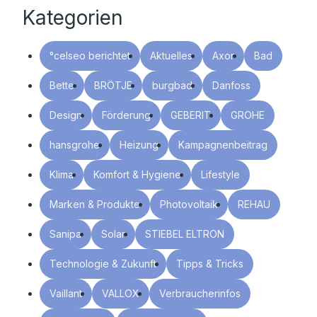
Kategorien
°celseo berichtet
Aktuelles
Axor
Bad
Bette
BRÖTJE
burgbad
Danfoss
Design
Förderung
GEBERIT
GROHE
hansgrohe
Heizung
Kampagnenbeitrag
Klima
Komfort & Hygiene
Lifestyle
Marken & Produkte
Photovoltaik
REHAU
Sanipa
Solar
STIEBEL ELTRON
Technologie & Zukunft
Tipps & Tricks
Vaillant
VALLOX
Verbraucherinfos