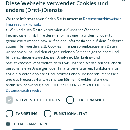
Diese Webseite verwendet Cookies und
andere (Dritt-)Dienste
Unsere Bereiche
Privatkunden
Weitere Informationen finden Sie in unseren:
Datenschutzhinweise •
Gewerbekunden
Impressum •
Kontakt
Wir und auch Dritte verwenden auf unserer Webseite
Karriere
Technologien, mit Hilfe derer Informationen auf dem Endgerät
Unternehmen
gespeichert werden bzw. auf solche Informationen auf dem Endgerät
Kontakt
zugegriffen werden, z.B. Cookies. Ihre personenbezogenen Daten
werden von uns und den eingebundenen Partnern gespeichert und
für verschiedene Zwecke, ggf. Analyse-, Marketing- und
Statistikzwecke verarbeitet, damit wir unseren Webseitenbesuchern
Um externe HTML-Inhalte anzuzeigen, benötigen
personalisierte Anzeigen oder Inhalte bereitstellen, Funktionen für
wir Ihre Einwilligung.
soziale Medien anbieten und Informationen über deren Interessen
Weitere Informationen finden Sie in unserer
und das Nutzerverhalten erhalten können. Cookies, die nicht
Datenschutzerklärung.
technisch-notwendig sind,... HIER KLICKEN ZUM WEITERLESEN
Datenschutzhinweise
NOTWENDIGE COOKIES
PERFORMANCE
Cookie-Einstellungen öffnen
TARGETING
FUNKTIONALITÄT
DETAILS ANZEIGEN