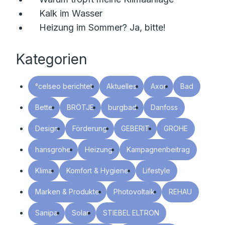
Kalk im Wasser
Heizung im Sommer? Ja, bitte!
Kategorien
°celseo berichtet
Aktuelles
Axor
Bad
Bette
BRÖTJE
burgbad
Danfoss
Design
Förderung
GEBERIT
GROHE
hansgrohe
Heizung
Kampagnenbeitrag
Klima
Komfort & Hygiene
Lifestyle
Marken & Produkte
Photovoltaik
REHAU
Sanipa
Solar
STIEBEL ELTRON