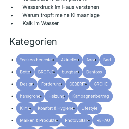
Wasserdruck im Haus verstehen
Warum tropft meine Klimaanlage
Kalk im Wasser
Kategorien
°celseo berichtet
Aktuelles
Axor
Bad
Bette
BRÖTJE
burgbad
Danfoss
Design
Förderung
GEBERIT
GROHE
hansgrohe
Heizung
Kampagnenbeitrag
Klima
Komfort & Hygiene
Lifestyle
Marken & Produkte
Photovoltaik
REHAU