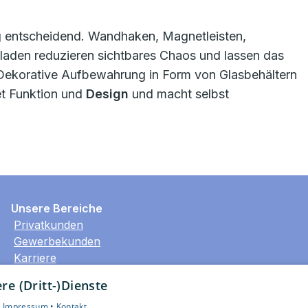
ng entscheidend. Wandhaken, Magnetleisten,
laden reduzieren sichtbares Chaos und lassen das
 Dekorative Aufbewahrung in Form von Glasbehältern
t Funktion und
Design
und macht selbst
Unsere Bereiche
Privatkunden
Gewerbekunden
Karriere
Unternehmen
e (Dritt-)Dienste
Kontakt
•
Impressum •
Kontakt