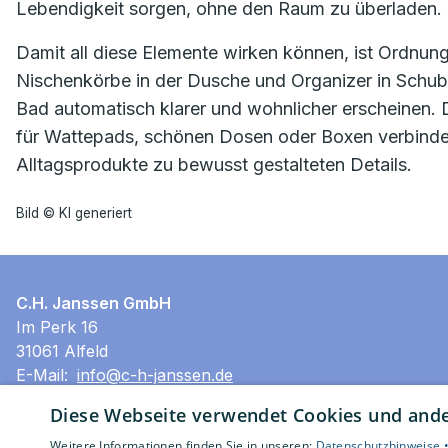
Lebendigkeit sorgen, ohne den Raum zu überladen.
Damit all diese Elemente wirken können, ist Ordnu
Nischenkörbe in der Dusche und Organizer in Schub
Bad automatisch klarer und wohnlicher erscheinen.
für Wattepads, schönen Dosen oder Boxen verbinde
Alltagsprodukte zu bewusst gestalteten Details.
Bild © KI generiert
C.H. Janssen GmbH
Im Perk 16
31061 Alfeld
E-Mail:
info@c-h-janssen.de
Tel.:
05181 803-0
Diese Webseite verwendet Cookies und ander
Impressum
Weitere Informationen finden Sie in unseren:
Datenschutzhinweise 