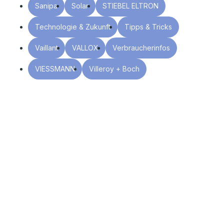
Sanipa
Solar
STIEBEL ELTRON
Technologie & Zukunft
Tipps & Tricks
Vaillant
VALLOX
Verbraucherinfos
VIESSMANN
Villeroy + Boch