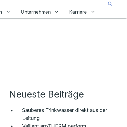
Suche
n
Unternehmen
Karriere
chalten
tkunden umschalten
Untermenü für Gewerbekunden umschalten
Untermenü für Unternehmen um
Untermenü für 
Neueste Beiträge
Sauberes Trinkwasser direkt aus der
Leitung
Vaillant aroTHERM perform