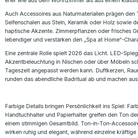
eher wie aus dem Wohnzimmer als aus einem klassi
Auch Accessoires aus Naturmaterialien prägen den T
Seifenschalen aus Stein, Keramik oder Holz sowie 
haptische Akzente. Zimmerpflanzen oder frisches 
lebendiger und verstärken den „Spa at Home“-Char
Eine zentrale Rolle spielt 2026 das Licht. LED-Spi
Akzentbeleuchtung in Nischen oder über Möbeln sch
Tageszeit angepasst werden kann. Duftkerzen, Raum
runden das abendliche Badritual ab und machen au
Farbige Details bringen Persönlichkeit ins Spiel: F
Handtuchhalter und Papierhalter greifen den Ton der
einem stimmigen Gesamtbild. Ton-in-Ton-Accessoires
wirken ruhig und elegant, während einzelne kräftige 