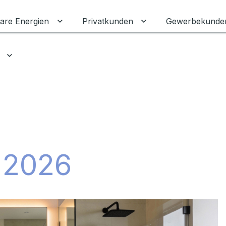
are Energien
Privatkunden
Gewerbekunde
Untermenü für Erneuerbare Energien ums
Untermenü für Priva
Untermenü für Ratgeber umschalten
 2026