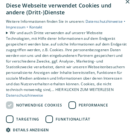
×
Diese Webseite verwendet Cookies und
andere (Dritt-)Dienste
Unsere Bereiche
Privatkunden
Weitere Informationen finden Sie in unseren:
Datenschutzhinweise •
Gewerbekunden
Impressum •
Kontakt
Wir und auch Dritte verwenden auf unserer Webseite
Karriere
Technologien, mit Hilfe derer Informationen auf dem Endgerät
Unternehmen
gespeichert werden bzw. auf solche Informationen auf dem Endgerät
Kontakt
zugegriffen werden, z.B. Cookies. Ihre personenbezogenen Daten
werden von uns und den eingebundenen Partnern gespeichert und
für verschiedene Zwecke, ggf. Analyse-, Marketing- und
Statistikzwecke verarbeitet, damit wir unseren Webseitenbesuchern
Um externe HTML-Inhalte anzuzeigen, benötigen
personalisierte Anzeigen oder Inhalte bereitstellen, Funktionen für
wir Ihre Einwilligung.
soziale Medien anbieten und Informationen über deren Interessen
Weitere Informationen finden Sie in unserer
und das Nutzerverhalten erhalten können. Cookies, die nicht
Datenschutzerklärung.
technisch-notwendig sind,... HIER KLICKEN ZUM WEITERLESEN
Datenschutzhinweise
NOTWENDIGE COOKIES
PERFORMANCE
Cookie-Einstellungen öffnen
TARGETING
FUNKTIONALITÄT
DETAILS ANZEIGEN