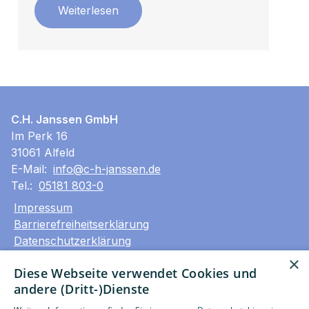
Weiterlesen
C.H. Janssen GmbH
Im Perk 16
31061 Alfeld
E-Mail:
info@c-h-janssen.de
Tel.:
05181 803-0
Impressum
Barrierefreiheitserklärung
Datenschutzerklärung
AGB
×
Diese Webseite verwendet Cookies und
andere (Dritt-)Dienste
Unsere Bereiche
Privatkunden