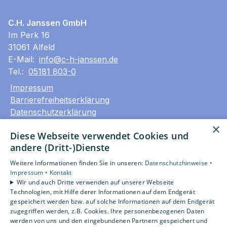
C.H. Janssen GmbH
Im Perk 16
31061 Alfeld
E-Mail:
info@c-h-janssen.de
Tel.:
05181 803-0
Impressum
Barrierefreiheitserklärung
Datenschutzerklärung
AGB
×
Diese Webseite verwendet Cookies und
andere (Dritt-)Dienste
Unsere Bereiche
Privatkunden
Weitere Informationen finden Sie in unseren:
Datenschutzhinweise •
Gewerbekunden
Impressum •
Kontakt
Wir und auch Dritte verwenden auf unserer Webseite
Karriere
Technologien, mit Hilfe derer Informationen auf dem Endgerät
Unternehmen
gespeichert werden bzw. auf solche Informationen auf dem Endgerät
Kontakt
zugegriffen werden, z.B. Cookies. Ihre personenbezogenen Daten
werden von uns und den eingebundenen Partnern gespeichert und