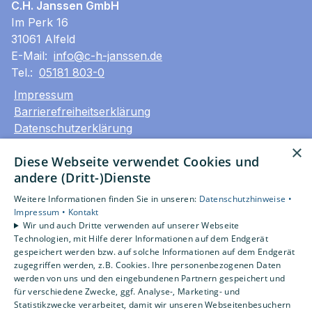
C.H. Janssen GmbH
Im Perk 16
31061 Alfeld
E-Mail:
info@c-h-janssen.de
Tel.:
05181 803-0
Impressum
Barrierefreiheitserklärung
Datenschutzerklärung
AGB
×
Diese Webseite verwendet Cookies und
andere (Dritt-)Dienste
Unsere Bereiche
Privatkunden
Weitere Informationen finden Sie in unseren:
Datenschutzhinweise •
Gewerbekunden
Impressum •
Kontakt
Wir und auch Dritte verwenden auf unserer Webseite
Karriere
Technologien, mit Hilfe derer Informationen auf dem Endgerät
Unternehmen
gespeichert werden bzw. auf solche Informationen auf dem Endgerät
Kontakt
zugegriffen werden, z.B. Cookies. Ihre personenbezogenen Daten
werden von uns und den eingebundenen Partnern gespeichert und
für verschiedene Zwecke, ggf. Analyse-, Marketing- und
Statistikzwecke verarbeitet, damit wir unseren Webseitenbesuchern
Um externe HTML-Inhalte anzuzeigen, benötigen