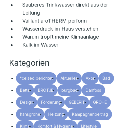
Sauberes Trinkwasser direkt aus der
Leitung
Vaillant aroTHERM perform
Wasserdruck im Haus verstehen
Warum tropft meine Klimaanlage
Kalk im Wasser
Kategorien
°celseo berichtet
Aktuelles
Axor
Bad
Bette
BRÖTJE
burgbad
Danfoss
Design
Förderung
GEBERIT
GROHE
hansgrohe
Heizung
Kampagnenbeitrag
Klima
Komfort & Hygiene
Lifestyle