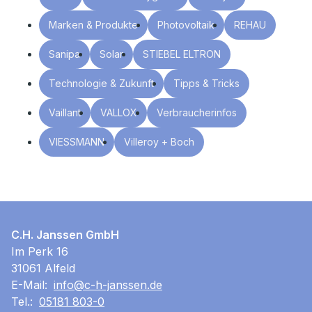
Marken & Produkte
Photovoltaik
REHAU
Sanipa
Solar
STIEBEL ELTRON
Technologie & Zukunft
Tipps & Tricks
Vaillant
VALLOX
Verbraucherinfos
VIESSMANN
Villeroy + Boch
C.H. Janssen GmbH
Im Perk 16
31061 Alfeld
E-Mail:
info@c-h-janssen.de
Tel.:
05181 803-0