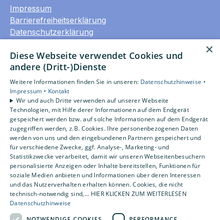
Impressum
Barrierefreiheitserklärung
Datenschutzerklärung
AGB
×
Diese Webseite verwendet Cookies und
andere (Dritt-)Dienste
Unsere Bereiche
Privatkunden
Weitere Informationen finden Sie in unseren:
Datenschutzhinweise •
Gewerbekunden
Impressum •
Kontakt
Wir und auch Dritte verwenden auf unserer Webseite
Karriere
Technologien, mit Hilfe derer Informationen auf dem Endgerät
Unternehmen
gespeichert werden bzw. auf solche Informationen auf dem Endgerät
Kontakt
zugegriffen werden, z.B. Cookies. Ihre personenbezogenen Daten
werden von uns und den eingebundenen Partnern gespeichert und
für verschiedene Zwecke, ggf. Analyse-, Marketing- und
Statistikzwecke verarbeitet, damit wir unseren Webseitenbesuchern
Um externe HTML-Inhalte anzuzeigen, benötigen
personalisierte Anzeigen oder Inhalte bereitstellen, Funktionen für
wir Ihre Einwilligung.
soziale Medien anbieten und Informationen über deren Interessen
Weitere Informationen finden Sie in unserer
und das Nutzerverhalten erhalten können. Cookies, die nicht
Datenschutzerklärung.
technisch-notwendig sind,... HIER KLICKEN ZUM WEITERLESEN
Datenschutzhinweise
NOTWENDIGE COOKIES
PERFORMANCE
Cookie-Einstellungen öffnen