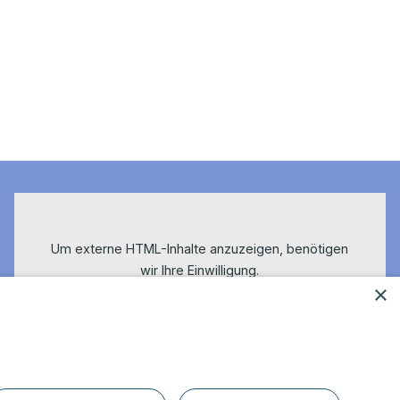
Um externe HTML-Inhalte anzuzeigen, benötigen
wir Ihre Einwilligung.
×
Weitere Informationen finden Sie in unserer
Datenschutzerklärung.
Cookie-Einstellungen öffnen