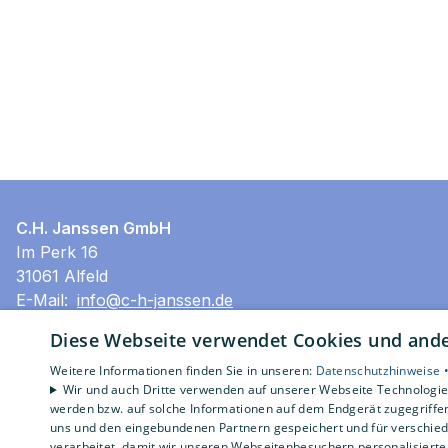
C.H. Janssen GmbH
Im Perk 16
31061 Alfeld
E-Mail:
info@c-h-janssen.de
Tel.:
05181 803-0
Diese Webseite verwendet Cookies und ander
Impressum
Weitere Informationen finden Sie in unseren:
Datenschutzhinweise 
Barrierefreiheitserklärung
Wir und auch Dritte verwenden auf unserer Webseite Technologien
werden bzw. auf solche Informationen auf dem Endgerät zugegriffe
Datenschutzerklärung
uns und den eingebundenen Partnern gespeichert und für verschiede
AGB
verarbeitet, damit wir unseren Webseitenbesuchern personalisierte 