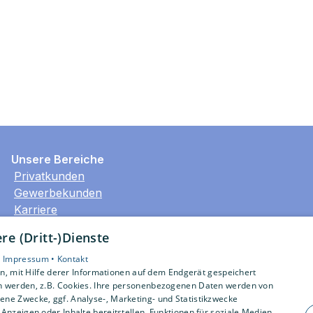
Unsere Bereiche
Privatkunden
Gewerbekunden
Karriere
Unternehmen
e (Dritt-)Dienste
Kontakt
•
Impressum •
Kontakt
, mit Hilfe derer Informationen auf dem Endgerät gespeichert
n werden, z.B. Cookies. Ihre personenbezogenen Daten werden von
ne Zwecke, ggf. Analyse-, Marketing- und Statistikzwecke
Anzeigen oder Inhalte bereitstellen, Funktionen für soziale Medien