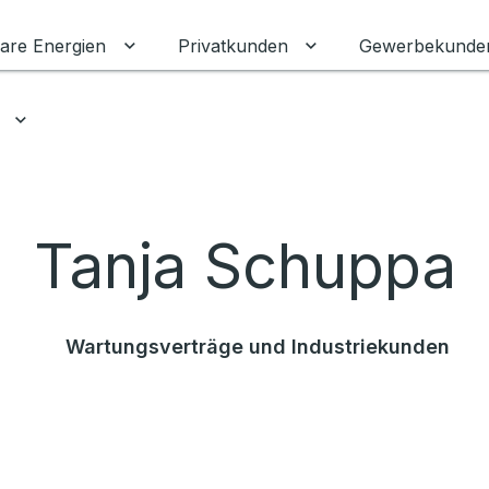
are Energien
Privatkunden
Gewerbekunde
Untermenü für Erneuerbare Energien ums
Untermenü für Priva
Untermenü für Ratgeber umschalten
Tanja Schuppa
Wartungsverträge und Industriekunden